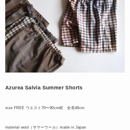
Azurea Salvia Summer Shorts
size FREE ウエスト70〜90cm程 全長48cm
material wool（サマーウール）made in Japan