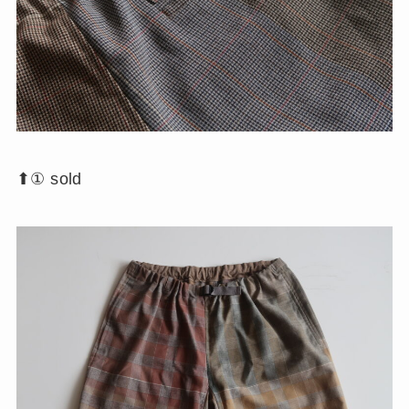
⬆︎① sold