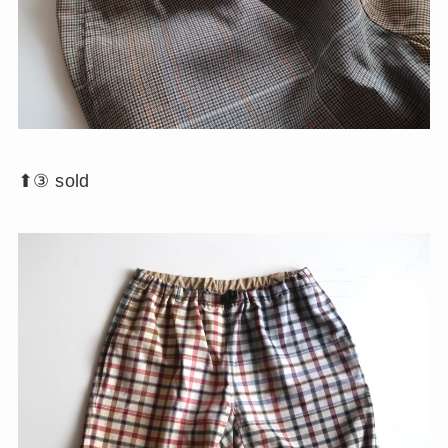
⬆︎③ sold