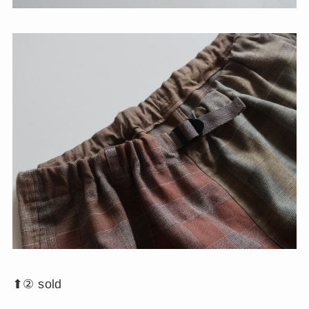
⬆︎② sold