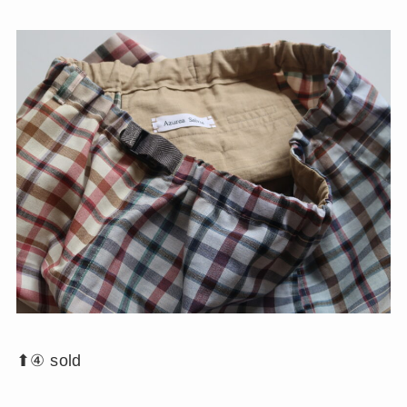
⬆︎④ sold